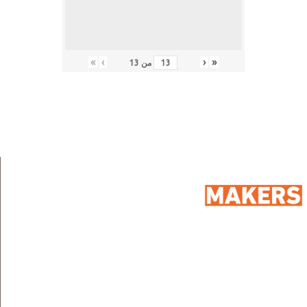
»
›
‹
«
من
13
: ۹۸ شارع ۲٥۰، المعادي السرايات الغربية، المعادي،
مصر،
العنوان
۱۱۷۲۸
: ۰۱۰۰۷۱۸۹۹٦
الهاتف
: info@sportmakers.com
البريد الالكتروني