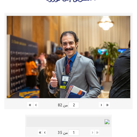
»
›
‹
«
من
82
»
›
‹
«
من
35