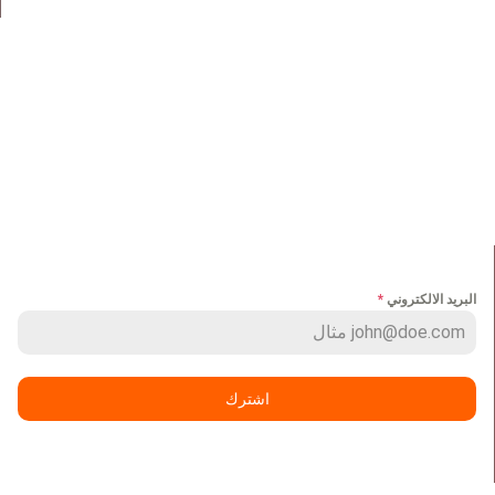
روابط سريعة
الرئيسية
مجموعة اعمالنا
من نحن
ميديا
خدماتنا
وظائف
عملائنا
اتصل بنا
NEWS LETTER
البريد الالكتروني
*
اشترك