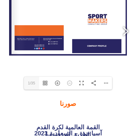
1/35
صورنا
القمة العالمية لكرة القدم
آسيا جدة – السعودية 2023​
الطريق إلى أوروبا