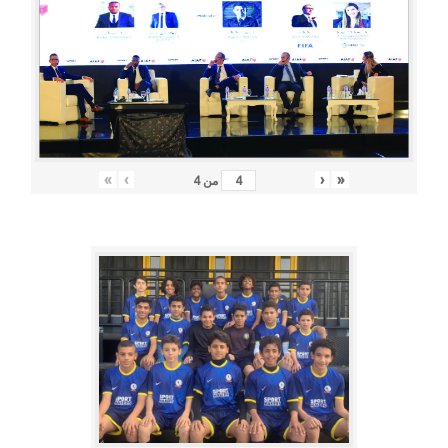
»
›
‹
«
من
4