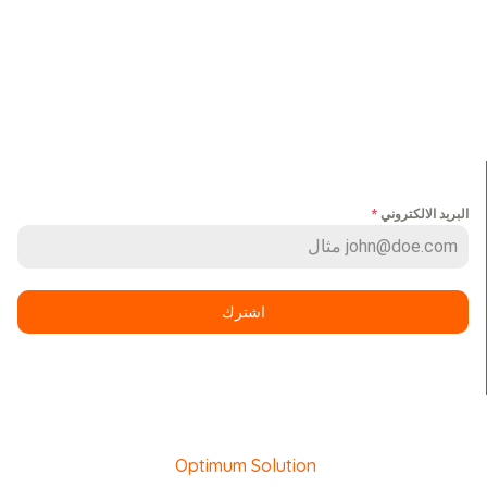
الرئيسية
مجموعة اعمالنا
من نحن
ميديا
خدماتنا
وظائف
عملائنا
اتصل بنا
NEWS LETTER
البريد الالكتروني
*
اشترك
كل الحقوق محفوظة سبورت ميكرز ۲۰۲٤@ تم التطوير بواسطه
.
Optimum Solution