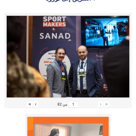
»
›
‹
«
من
82