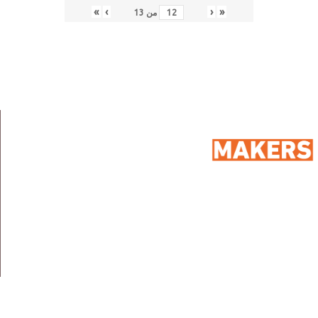
»
›
‹
«
من
13
: ۹۸ شارع ۲٥۰، المعادي السرايات الغربية، المعادي،
مصر،
العنوان
۱۱۷۲۸
: ۰۱۰۰۷۱۸۹۹٦
الهاتف
: info@sportmakers.com
البريد الالكتروني
روابط سريعة