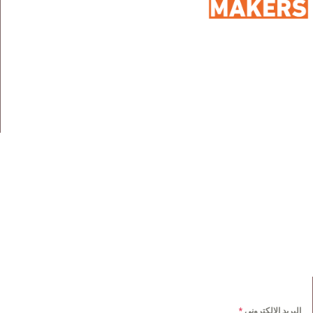
: ۹۸ شارع ۲٥۰، المعادي السرايات الغربية، المعادي،
مصر،
العنوان
۱۱۷۲۸
: ۰۱۰۰۷۱۸۹۹٦
الهاتف
: info@sportmakers.com
البريد الالكتروني
روابط سريعة
الرئيسية
مجموعة اعمالنا
من نحن
ميديا
خدماتنا
وظائف
عملائنا
اتصل بنا
NEWS LETTER
البريد الالكتروني
*