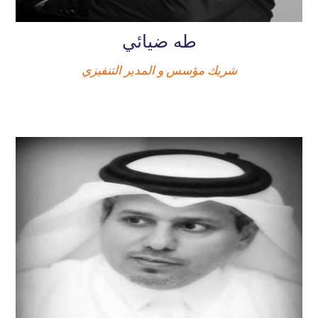
طه ضيائي
شريك مؤسس و المدير التنفيزي