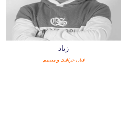
زياد
فنان جرافيك و مصمم