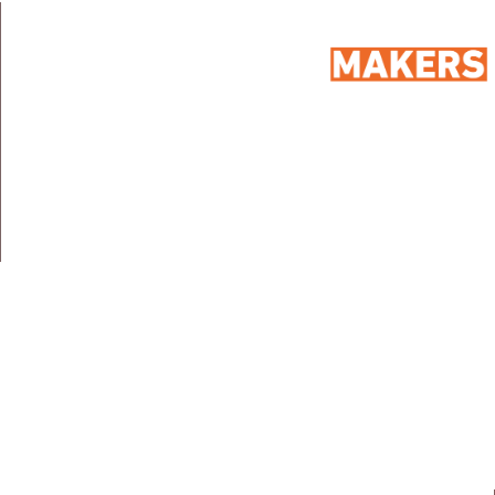
: ۹۸ شارع ۲٥۰، المعادي السرايات الغربية، المعادي،
مصر،
العنوان
۱۱۷۲۸
: ۰۱۰۰۷۱۸۹۹٦
الهاتف
: info@sportmakers.com
البريد الالكتروني
روابط سريعة
الرئيسية
مجموعة اعمالنا
من نحن
ميديا
خدماتنا
وظائف
عملائنا
اتصل بنا